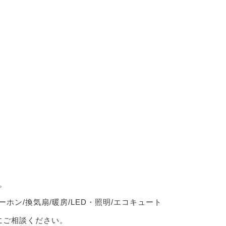
。
ーホン/換気扇/暖房/LED・照明/エコキュート
軽にご相談ください。