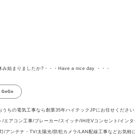
み始まりましたか?・・・Have a nice day ・・・
c GoGo
おうちの電気工事なら創業35年ハイテックJPにお任せください
/エアコン工事/ブレーカー/スイッチ/IH/EVコンセント/インタ
灯/アンテナ・TV/太陽光/防犯カメラ/LAN配線工事などお気