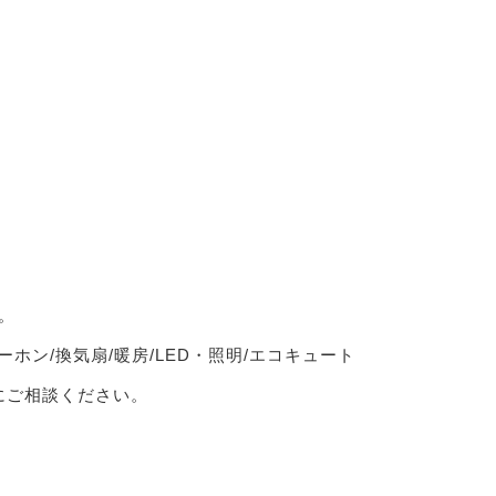
。
ーホン/換気扇/暖房/LED・照明/エコキュート
軽にご相談ください。