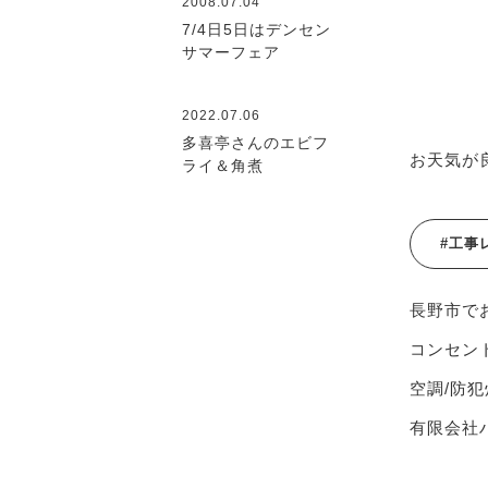
2008.07.04
7/4日5日はデンセン
サマーフェア
2022.07.06
多喜亭さんのエビフ
お天気が
ライ＆角煮
#工事
長野市で
コンセント
空調/防犯
有限会社ハ