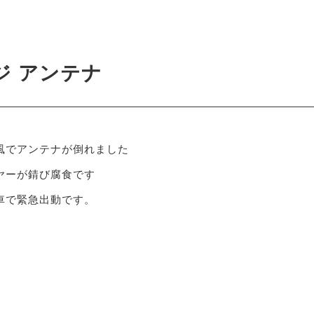
ジ アンテナ
風でアンテナが倒れました
ヤーが錆び腐食です
車で緊急出動です。