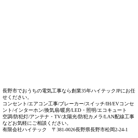
長野市でおうちの電気工事なら創業35年ハイテックJPにお任
せください。
コンセント/エアコン工事/ブレーカー/スイッチ/IH/EVコンセ
ント/インターホン/換気扇/暖房/LED・照明/エコキュート
空調/防犯灯/アンテナ・TV/太陽光/防犯カメラ/LAN配線工事
などお気軽にご相談ください。
有限会社ハイテック 〒381-0026長野県長野市松岡2-24-1