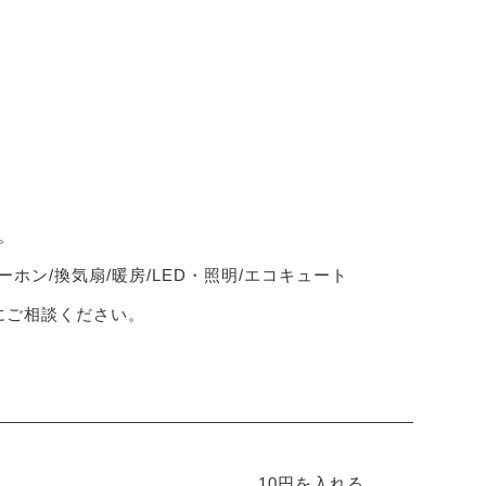
。
ーホン/換気扇/暖房/LED・照明/エコキュート
軽にご相談ください。
10円を入れる