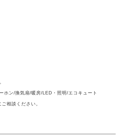
。
ーホン/換気扇/暖房/LED・照明/エコキュート
軽にご相談ください。