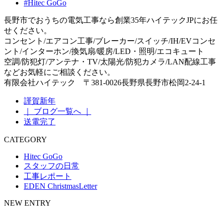
#Hitec GoGo
長野市でおうちの電気工事なら創業35年ハイテックJPにお任
せください。
コンセント/エアコン工事/ブレーカー/スイッチ/IH/EVコンセ
ント/インターホン/換気扇/暖房/LED・照明/エコキュート
空調/防犯灯/アンテナ・TV/太陽光/防犯カメラ/LAN配線工事
などお気軽にご相談ください。
有限会社ハイテック 〒381-0026長野県長野市松岡2-24-1
謹賀新年
｜ ブログ一覧へ ｜
送電完了
CATEGORY
Hitec GoGo
スタッフの日常
工事レポート
EDEN ChristmasLetter
NEW ENTRY