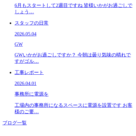
6月もスタートして2週目ですね 皆様いかがお過ごしで
しょう…
スタッフの日常
2026.05.04
GW
GWいかがお過ごしですか？ 今朝は曇り気味の晴れで
すがゴル…
工事レポート
2026.04.01
事務所に電源を
工場内の事務所になるスペースに電源を設置です お客
様のご要…
ブログ一覧