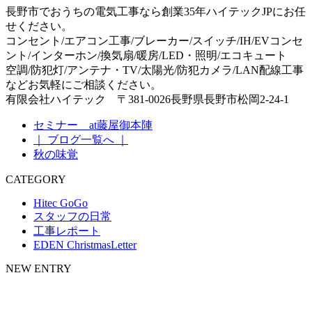
長野市でおうちの電気工事なら創業35年ハイテックJPにお任
せください。
コンセント/エアコン工事/ブレーカー/スイッチ/IH/EVコンセ
ント/インターホン/換気扇/暖房/LED・照明/エコキュート
空調/防犯灯/アンテナ・TV/太陽光/防犯カメラ/LAN配線工事
などお気軽にご相談ください。
有限会社ハイテック 〒381-0026長野県長野市松岡2-24-1
セミナー at藤屋御本陣
｜ ブログ一覧へ ｜
秋の味覚
CATEGORY
Hitec GoGo
スタッフの日常
工事レポート
EDEN ChristmasLetter
NEW ENTRY