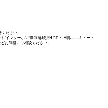
せください。
ント/インターホン/換気扇/暖房/LED・照明/エコキュート
事などお気軽にご相談ください。