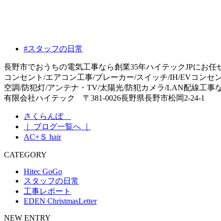
#スタッフの日常
長野市でおうちの電気工事なら創業35年ハイテックJPにお任
コンセント/エアコン工事/ブレーカー/スイッチ/IH/EVコンセ
空調/防犯灯/アンテナ・TV/太陽光/防犯カメラ/LAN配線工
有限会社ハイテック 〒381-0026長野県長野市松岡2-24-1
さくらんぼ
｜ ブログ一覧へ ｜
AC+Ｓ hair
CATEGORY
Hitec GoGo
スタッフの日常
工事レポート
EDEN ChristmasLetter
NEW ENTRY