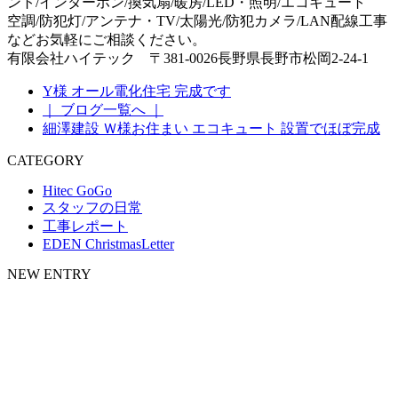
ント/インターホン/換気扇/暖房/LED・照明/エコキュート
空調/防犯灯/アンテナ・TV/太陽光/防犯カメラ/LAN配線工事
などお気軽にご相談ください。
有限会社ハイテック 〒381-0026長野県長野市松岡2-24-1
Y様 オール電化住宅 完成です
｜ ブログ一覧へ ｜
細澤建設 Ｗ様お住まい エコキュート 設置でほぼ完成
CATEGORY
Hitec GoGo
スタッフの日常
工事レポート
EDEN ChristmasLetter
NEW ENTRY