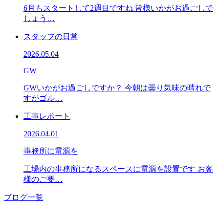
6月もスタートして2週目ですね 皆様いかがお過ごしで
しょう…
スタッフの日常
2026.05.04
GW
GWいかがお過ごしですか？ 今朝は曇り気味の晴れで
すがゴル…
工事レポート
2026.04.01
事務所に電源を
工場内の事務所になるスペースに電源を設置です お客
様のご要…
ブログ一覧