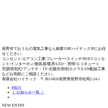
長野市でおうちの電気工事なら創業35年ハイテックJPにお任
せください。
コンセント/エアコン工事/ブレーカー/スイッチ/IH/EVコンセ
ント/インターホン/換気扇/暖房/LED・照明/エコキュート
空調/防犯灯/アンテナ・TV/太陽光/防犯カメラ/LAN配線工事
などお気軽にご相談ください。
有限会社ハイテック 〒381-0026長野県長野市松岡2-24-1
PREV
｜ お知らせ一覧 ｜
NEW ENTRY