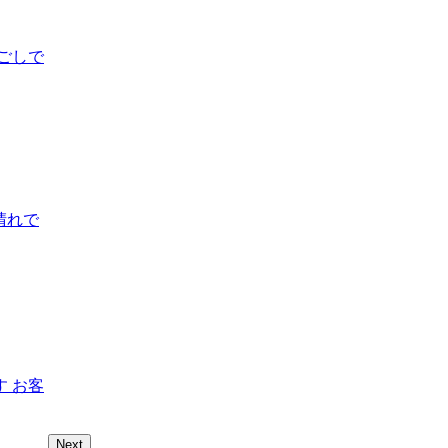
ごしで
晴れで
 お客
Next