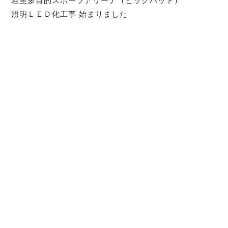
若里多目的スポーツアリーナ（ビックハット）
照明ＬＥＤ化工事 始まりました