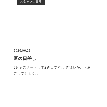
スタッフの日常
2026.06.13
2026
夏の日差し
G
です
6月もスタートして2週目ですね 皆様いかがお過
GW
ごしでしょう…
れで
ブログ一覧