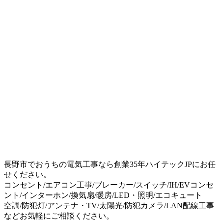
長野市でおうちの電気工事なら創業35年ハイテックJPにお任
せください。
コンセント/エアコン工事/ブレーカー/スイッチ/IH/EVコンセ
ント/インターホン/換気扇/暖房/LED・照明/エコキュート
空調/防犯灯/アンテナ・TV/太陽光/防犯カメラ/LAN配線工事
などお気軽にご相談ください。