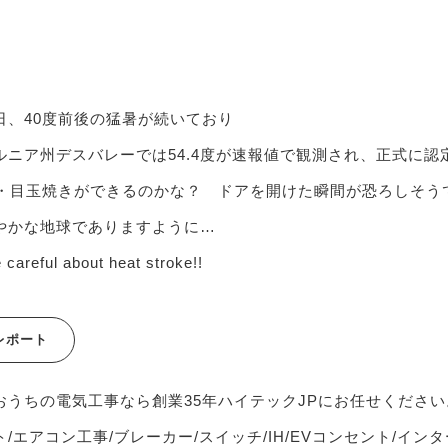
日、40度前後の猛暑が続いており
ルニア州デスバレーでは54.4度が速報値で観測され、正式に
・・目玉焼きができるのかな？ ドアを開けた瞬間が恐ろしそう
やかな地球でありますように…
 careful about heat stroke!!
レポート
おうちの電気工事なら創業35年ハイテックJPにお任せください
/エアコン工事/ブレーカー/スイッチ/IH/EVコンセント/インタ