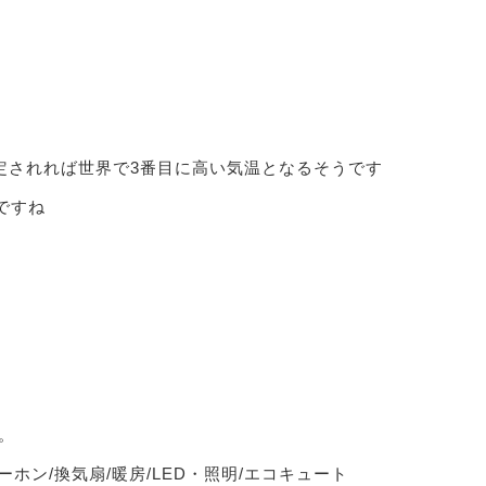
認定されれば世界で3番目に高い気温となるそうです
ですね
。
ーホン/換気扇/暖房/LED・照明/エコキュート