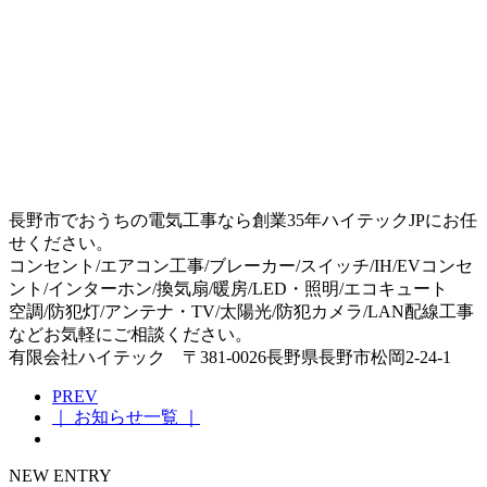
長野市でおうちの電気工事なら創業35年ハイテックJPにお任
せください。
コンセント/エアコン工事/ブレーカー/スイッチ/IH/EVコンセ
ント/インターホン/換気扇/暖房/LED・照明/エコキュート
空調/防犯灯/アンテナ・TV/太陽光/防犯カメラ/LAN配線工事
などお気軽にご相談ください。
有限会社ハイテック 〒381-0026長野県長野市松岡2-24-1
PREV
｜ お知らせ一覧 ｜
NEW ENTRY