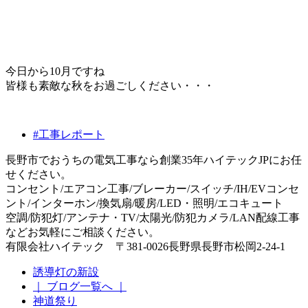
今日から10月ですね
皆様も素敵な秋をお過ごしください・・・
#工事レポート
長野市でおうちの電気工事なら創業35年ハイテックJPにお任
せください。
コンセント/エアコン工事/ブレーカー/スイッチ/IH/EVコンセ
ント/インターホン/換気扇/暖房/LED・照明/エコキュート
空調/防犯灯/アンテナ・TV/太陽光/防犯カメラ/LAN配線工事
などお気軽にご相談ください。
有限会社ハイテック 〒381-0026長野県長野市松岡2-24-1
誘導灯の新設
｜ ブログ一覧へ ｜
神道祭り