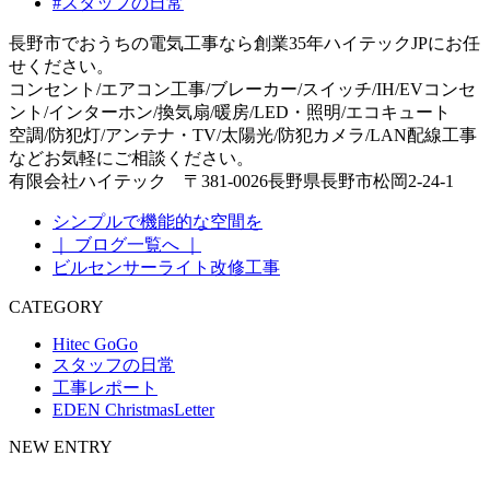
#スタッフの日常
長野市でおうちの電気工事なら創業35年ハイテックJPにお任
せください。
コンセント/エアコン工事/ブレーカー/スイッチ/IH/EVコンセ
ント/インターホン/換気扇/暖房/LED・照明/エコキュート
空調/防犯灯/アンテナ・TV/太陽光/防犯カメラ/LAN配線工事
などお気軽にご相談ください。
有限会社ハイテック 〒381-0026長野県長野市松岡2-24-1
シンプルで機能的な空間を
｜ ブログ一覧へ ｜
ビルセンサーライト改修工事
CATEGORY
Hitec GoGo
スタッフの日常
工事レポート
EDEN ChristmasLetter
NEW ENTRY