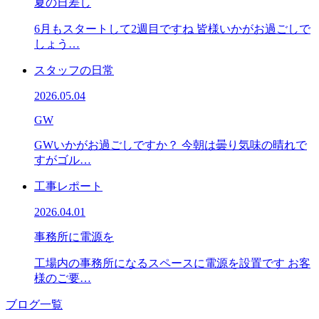
夏の日差し
6月もスタートして2週目ですね 皆様いかがお過ごしで
しょう…
スタッフの日常
2026.05.04
GW
GWいかがお過ごしですか？ 今朝は曇り気味の晴れで
すがゴル…
工事レポート
2026.04.01
事務所に電源を
工場内の事務所になるスペースに電源を設置です お客
様のご要…
ブログ一覧