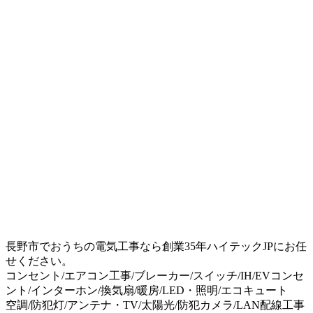
長野市でおうちの電気工事なら創業35年ハイテックJPにお任
せください。
コンセント/エアコン工事/ブレーカー/スイッチ/IH/EVコンセ
ント/インターホン/換気扇/暖房/LED・照明/エコキュート
空調/防犯灯/アンテナ・TV/太陽光/防犯カメラ/LAN配線工事