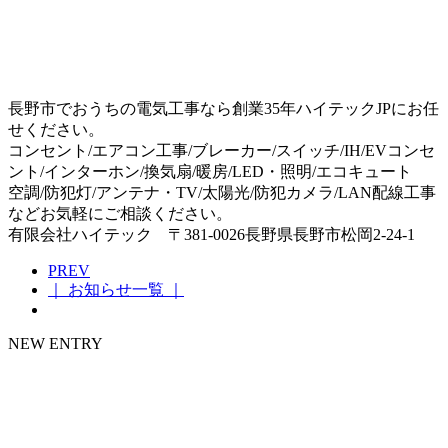
長野市でおうちの電気工事なら創業35年ハイテックJPにお任
せください。
コンセント/エアコン工事/ブレーカー/スイッチ/IH/EVコンセ
ント/インターホン/換気扇/暖房/LED・照明/エコキュート
空調/防犯灯/アンテナ・TV/太陽光/防犯カメラ/LAN配線工事
などお気軽にご相談ください。
有限会社ハイテック 〒381-0026長野県長野市松岡2-24-1
PREV
｜ お知らせ一覧 ｜
NEW ENTRY