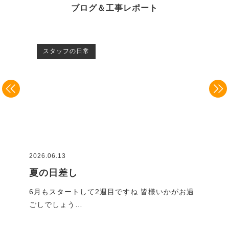
ブログ＆工事レポート
スタッフの日常
2026.06.13
2026
夏の日差し
G
です
6月もスタートして2週目ですね 皆様いかがお過
GW
ごしでしょう…
れで