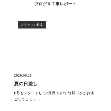
ブログ＆工事レポート
スタッフの日常
2026.06.13
2026
夏の日差し
G
です
6月もスタートして2週目ですね 皆様いかがお過
GW
ごしでしょう…
れで