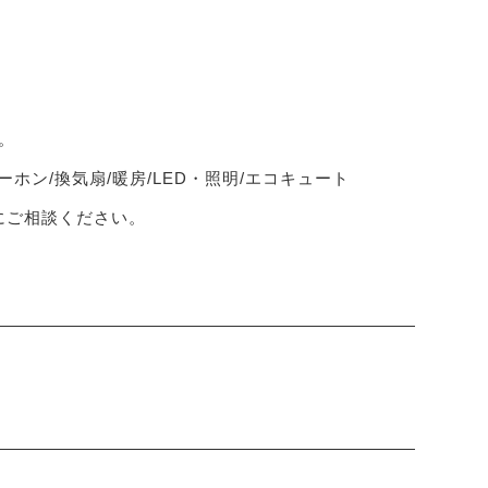
。
ーホン/換気扇/暖房/LED・照明/エコキュート
軽にご相談ください。