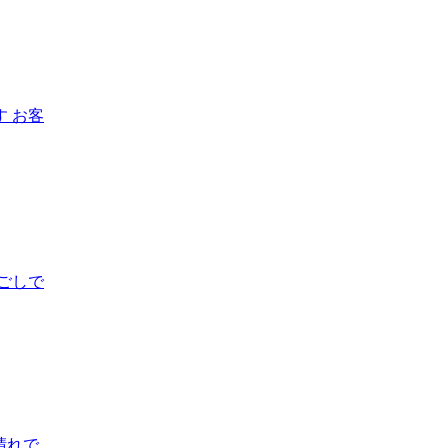
 お客
ごしで
晴れで