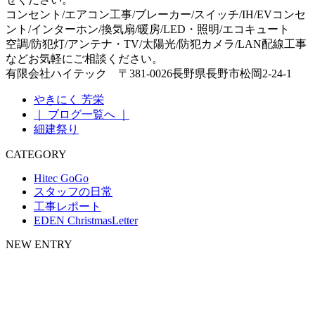
コンセント/エアコン工事/ブレーカー/スイッチ/IH/EVコンセ
ント/インターホン/換気扇/暖房/LED・照明/エコキュート
空調/防犯灯/アンテナ・TV/太陽光/防犯カメラ/LAN配線工事
などお気軽にご相談ください。
有限会社ハイテック 〒381-0026長野県長野市松岡2-24-1
やきにく 芳栄
｜ ブログ一覧へ ｜
細建祭り
CATEGORY
Hitec GoGo
スタッフの日常
工事レポート
EDEN ChristmasLetter
NEW ENTRY