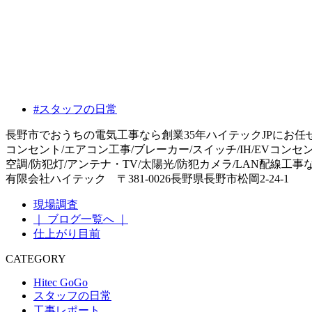
#スタッフの日常
長野市でおうちの電気工事なら創業35年ハイテックJPにお任
コンセント/エアコン工事/ブレーカー/スイッチ/IH/EVコンセ
空調/防犯灯/アンテナ・TV/太陽光/防犯カメラ/LAN配線工
有限会社ハイテック 〒381-0026長野県長野市松岡2-24-1
現場調査
｜ ブログ一覧へ ｜
仕上がり目前
CATEGORY
Hitec GoGo
スタッフの日常
工事レポート