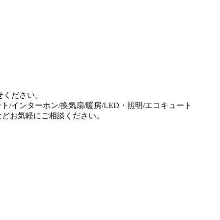
せください。
ント/インターホン/換気扇/暖房/LED・照明/エコキュート
事などお気軽にご相談ください。