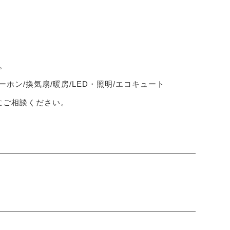
。
ーホン/換気扇/暖房/LED・照明/エコキュート
軽にご相談ください。